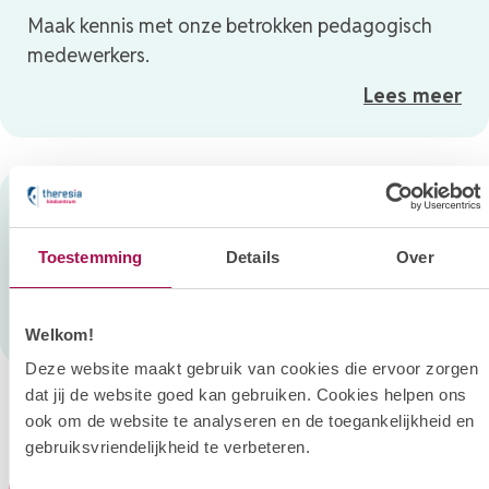
Maak kennis met onze betrokken pedagogisch
medewerkers.
Lees meer
Praktische zaken
Bekijk openingstijden, groepen en andere
Toestemming
Details
Over
handige info in één overzicht.
Lees meer
Welkom!
Deze website maakt gebruik van cookies die ervoor zorgen
dat jij de website goed kan gebruiken. Cookies helpen ons
ook om de website te analyseren en de toegankelijkheid en
gebruiksvriendelijkheid te verbeteren.