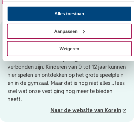
Meer informatie over Korein
Alles toestaan
Zeelsterstraat
Aanpassen
In Strijp in de wijk 't Ven ligt Kindcentrum Theresia
Weigeren
aan de Zeelsterstraat. Een prachtige vestiging
waar school en kinderopvang sterk met elkaar
verbonden zijn. Kinderen van 0 tot 12 jaar kunnen
hier spelen en ontdekken op het grote speelplein
en in de gymzaal. Maar dat is nog niet alles... lees
snel wat onze vestiging nog meer te bieden
heeft.
Naar de website van Korein